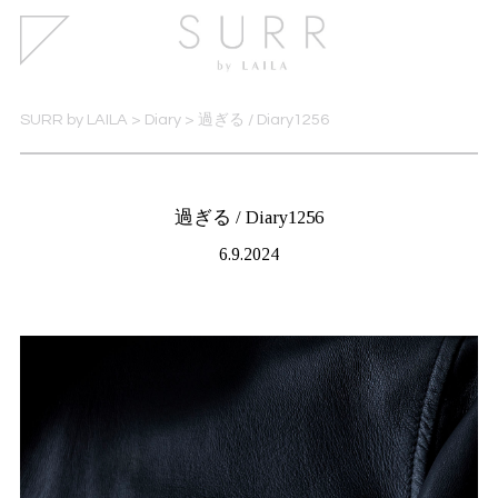
SURR by LAILA
>
Diary
>
過ぎる / Diary1256
過ぎる / Diary1256
6.9.2024