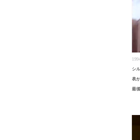
1994
シル
表
最