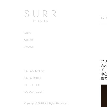
SURR
Diary
Online
Access
フ
合わ
て
LAILA VINTAGE
中心
LAILA TOKIO
風
DE CHIRICO
LAILA ATELIER
Copyright © SURR All Rights Reserved