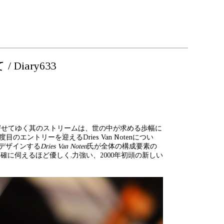
iary633
寄せてゆく其のストリームは、世の中が求める歩幅に
ントリーを迎えるDries Van Notenについ
デザインする
Dries Van Noten
氏が全体の構成要素の
り明確に伺えるほど優しく,力強い、2000年初頭の新しい