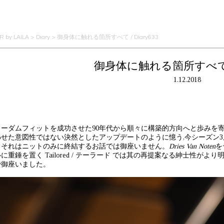
 by LAILA
>
Diary
>
御身体に触れる箇所すべて / Diary633
御身体に触れる箇所すべて / D
1.12.2018
リーダムフィットを成功させた90年代から順々に構築的方向へと歩みを
せた意図性ではない決然としたアップデートのように憶う,今シーズン3度目のエ
。それはニットのみに終結するお話では御座いません。
Dries Van Noten
を
に重錘を置く Tailored / テーラード では其の再提案なる紳士性がよ
で御座いました。