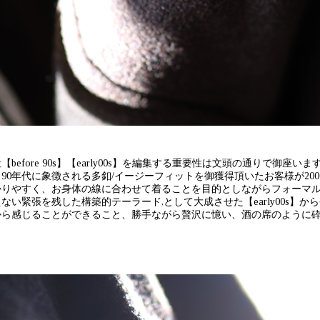
【before 90s】【early00s】を編集する重要性は文頭の通りで
、90年代に象徴される多釦/イージーフィットを御獲得頂いたお客様が20
かりやすく、お身体の線に合わせて着ることを目的としながらフォーマ
ない緊張を残した構築的テーラード,として大成させた【early00s】
から感じることができること、勝手ながら贅沢に憶い、酒の席のように