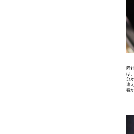
同社
は
分
違え
着