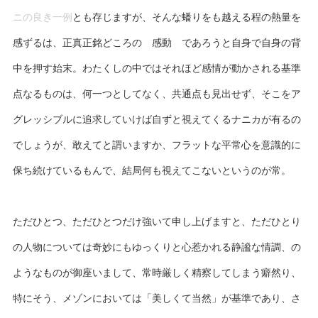
ニの良き一例
とも存じますが、そんな蟠りをも越える程の熱量を
感ずるは、正真正銘どころの 感動 であろうと自身で自身の背
中を押す始末。わたくしの中ではそれほど感情が動かされる基準
点なるものは、何一つとしてなく、共通点も見出せず、そこをア
グレッシブルに追求していけば自ずと視えてくるナニカが有るの
でしょうが、敢えてと謂いますか、フラットな平常心を意識的に
保ち続けているもんで、結局何も視えてこないというのが常。
ただひとつ、ただひとつだけ強いて申し上げますと、ただひとり
の人物については奇妙にもゆっくりと心惹かれる静謐な情調、の
ようなものが御座いまして、常時厳しく精察してしまう癖然り、
特にそう、メゾンにおいては「美しくて当然」が基準であり、さ