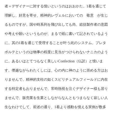
者＝デザイナーに対する憶いというのはおおかた、1着を通じて
理解し、好意を寄せ、精神的レヴェルにおいての 敬意 が生じ
るものですが、国や時系列を飛び出しても尚、総括製作者の意図
や考えや願いというものが、まるで紙に書いて記されているよう
に、其の1着を通じて受理することが叶う此のシステム、プレタ
ポルテというのは物事の程度に見当がつけられないナニカのよう
に、あるいはとてつもなく美しいConfection（仏訳）と憶いま
す。僭越ながらわたくしには、心の内に神のように崇める方はお
りませんで、精神的支柱の如くスピリチュアルフィールドに内在
する特定者もおりませんで、常時熱視を注ぐデザイナー様も居り
ませんで、販売業を生業としながらなんともつまらなく寂しい人
生なわけでして、前述の通り、1着より感動を憶える実例が数多