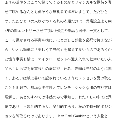
ぁその基準をどこまで超えてくるものかとフィジカルな期待を寄
せて眺めるなんとも偉そうな無礼者で御座いまして、ただひと
つ、ただひとりの人物がつくる其の衣服だけは、弊店設立より約
4年の間エントリーさせて頂いた9点の作品も同様、一貫として、
こゝろ動かされる事実を横に、ほとばしる熱量を必死で抑えなが
ら、いとも簡単に「美しくて当然」を超えて良いものであろうか
と憶う事実も横に、マイクローゼットへ迎え入れて仕舞いたい人
間らしい欲望を多重設計の蓋に押し込み、途轍は当然のように無
く、あるいは紙に書いて記されているようなメッセジを受け取る
ことも困難で、無垢な少年性とフレンチ・シックな服の在り方は
理解し、あとのすべては体感のみで承知し、わたくしの中では異
例であり、不規則的であり、変則的であり、極めて特例的ポジシ
ョンを陣取るわけであります。 Jean Paul Gaultierという人物と、