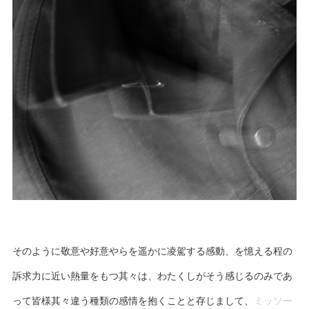
そのように敬意や好意やらを遥かに凌駕する感動、を憶える程の
訴求力に近い熱量をもつ其々は、わたくしがそう感じるのみであ
って皆様其々違う種類の感情を抱くことと存じまして、
ミッソー