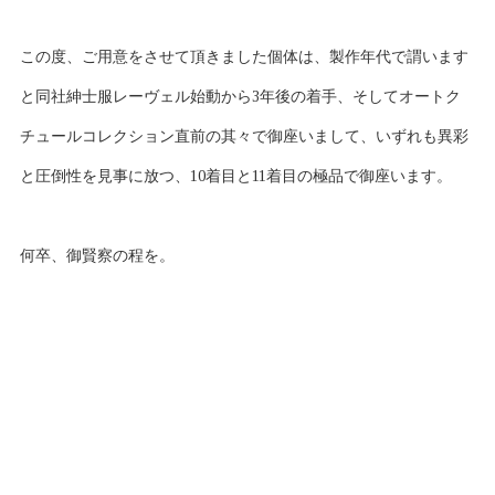
この度、ご用意をさせて頂きました個体は、製作年代で謂います
と同社紳士服レーヴェル始動から3年後の着手、そしてオートク
チュールコレクション直前の其々で御座いまして、いずれも異彩
と圧倒性を見事に放つ、10着目と11着目の極品で御座います。
何卒、御賢察の程を。