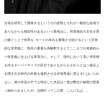
生地を研究して開発するというその姿勢とそれが一般的な組成で
ありながらも独自性があるという着地点に、和装独自の文化を受
け継ぐことで世界を, モードの本丸を驚嘆させ続けるという圧倒
的な世界観に、既存の要素を再解釈するとてここまでの発展的か
つ有意義に仕上げる実現力に、そして、現代において高い市民権
を誇るオーバーサイズの区分でありながらもそれらとは一線以上
を隠す古き時代の外套を連想させる伊達男感に震えずにはいられ
ない。彼の作品の中でも特出した本品は一度は弊社の秘密の部屋
へ納められましたが、念願叶ってこの度 こんにちは 。