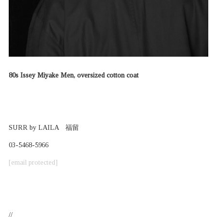
80s Issey Miyake Men, oversized cotton coat
SURR by LAILA 福留
03-5468-5966
[email protected]
//