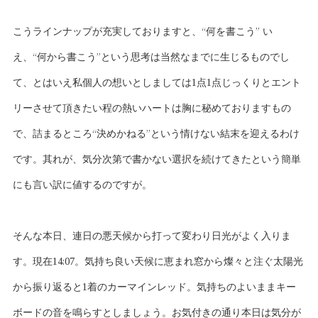
こうラインナップが充実しておりますと、“何を書こう” い
え、“何から書こう”という思考は当然なまでに生じるものでし
て、とはいえ私個人の想いとしましては1点1点じっくりとエント
リーさせて頂きたい程の熱いハートは胸に秘めておりますもの
で、詰まるところ“決めかねる”という情けない結末を迎えるわけ
です。其れが、気分次第で書かない選択を続けてきたという簡単
にも言い訳に値するのですが。
そんな本日、連日の悪天候から打って変わり日光がよく入りま
す。現在14:07。気持ち良い天候に恵まれ窓から燦々と注ぐ太陽光
から振り返ると1着のカーマインレッド。気持ちのよいままキー
ボードの音を鳴らすとしましょう。お気付きの通り本日は気分が