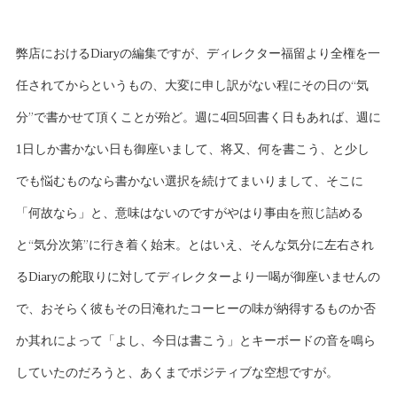
弊店におけるDiaryの編集ですが、ディレクター福留より全権を一
任されてからというもの、大変に申し訳がない程にその日の“気
分”で書かせて頂くことが殆ど。週に4回5回書く日もあれば、週に
1日しか書かない日も御座いまして、将又、何を書こう、と少し
でも悩むものなら書かない選択を続けてまいりまして、そこに
「何故なら」と、意味はないのですがやはり事由を煎じ詰める
と“気分次第”に行き着く始末。とはいえ、そんな気分に左右され
るDiaryの舵取りに対してディレクターより一喝が御座いませんの
で、おそらく彼もその日淹れたコーヒーの味が納得するものか否
か其れによって「よし、今日は書こう」とキーボードの音を鳴ら
していたのだろうと、あくまでポジティブな空想ですが。