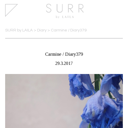
SURR by LAILA
>
Diary
>
Carmine / Diary379
Carmine / Diary379
29.3.2017