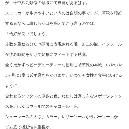
が、十中八九類似の領域にて自覚があるはず。
スニーカーが歩きやすいというのは自明の事ですが、革靴を嗜好
する者ならば誰しもが口を揃えてこう言うのでは。
「恰好が良いでしょう」
歩数を重ねる分だけ顕著に表現される唯一無二の皺、インソール
が沈み時間をかけて足形にフィットする感覚。
全く磨かずヘビーデューティーな使用こそ革靴の本域、いやいや
1ヶ月に1度は必ず磨きをかけます、いつでも女性と食事にいける
ように。
合わせるソックスの厚さと色、わたしは真っ白なスポーツソック
スを。ぼくはウール地のチャコール一色。
シューレースの太さ、カラー。レザーソールかラバーソールか、
ゴム底で機動性を重視か。