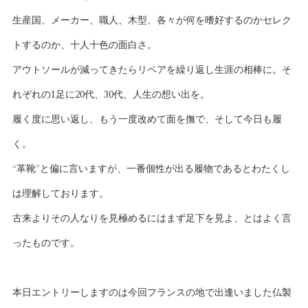
生産国、メーカー、職人、木型、各々が何を嗜好するのかセレク
トするのか、十人十色の面白さ。
アウトソールが減ってきたらリペアを繰り返し生涯の相棒に。そ
れぞれの1足に20代、30代、人生の想い出を。
履く度に思い返し、もう一度改めて面を撫で、そして今日も履
く。
“革靴”と偏に言いますが、一番個性が出る履物であるとわたくし
は理解しております。
古来よりその人なりを見極めるにはまず足下を見よ、とはよく言
ったものです。
本日エントリーしますのは今回フランスの地で出逢いました仏製