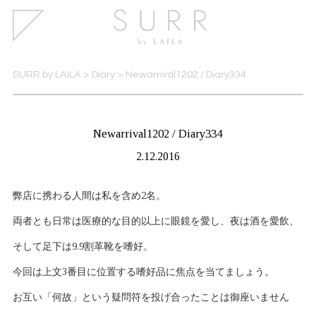
SURR by LAILA
>
Diary
>
Newarrival1202 / Diary334
Newarrival1202 / Diary334
2.12.2016
弊店に携わる人間は私を含め2名。
両者とも日常は医療的な目的以上に眼鏡を愛し、夜は酒を愛飲、
そして足下は9.9割革靴を嗜好。
今回は上文3番目に位置する嗜好品に焦点を当てましょう。
お互い「何故」という疑問符を投げ合ったことは御座いません