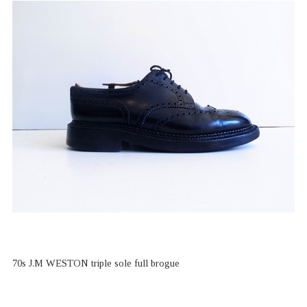
70s J.M WESTON triple sole full brogue