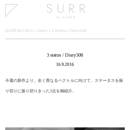
SURR by LAILA
>
Diary
>
3 status / Diary308
3 status / Diary308
16.9.2016
今週の新作より。全く異なるベクトルに向けて、ステータスを振
り切りに振り切りきった3点を御紹介。