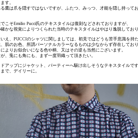
ります。
ある鷹は爪を隠すではないですが、ふたつ、みっつ、才能を隠し持って
。
でこそEmilio Pucci氏のテキスタイルは復刻などされておりますが、
の確かな視覚によりつくられた当時のテキスタイルはやはり逸脱してお
はいえ、PUCCIのシャツに関しましては、初見ではどうも苦手意識を持
然、肌のお色、所謂パーソナルカラーなるものは少なからず存在してお
々によりお似合いになる色や柄、又はその逆も当然にございます。
すが、兎にも角にも、まず一度羽織って頂きたい。
イドアップにジャケット、パーティーへ駆け出しそうなテキスタイルで
くまで、デイリーに。