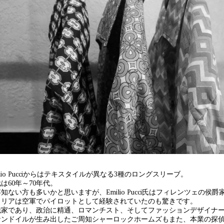
ilio Pucciからはテキスタイルが異なる3種のロングスリーブ。
は60年～70年代。
知ない方も多いかと思いますが、Emilio Pucci氏はフィレンツェの
タリアは空軍でパイロットとして経験されていたのも驚きです。
識家であり、政治に精通、ロマンチスト、そしてファッションデザイナ
ナンドイルが生み出したご周知シャーロックホームズもまた、本業の探