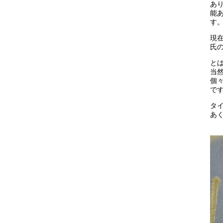
あ
能
す
現在
氏
と
当
個
で
タ
あ