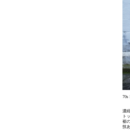
70s 
濃
ト
裾
技