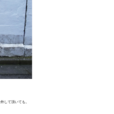
つ外して頂いても。
。