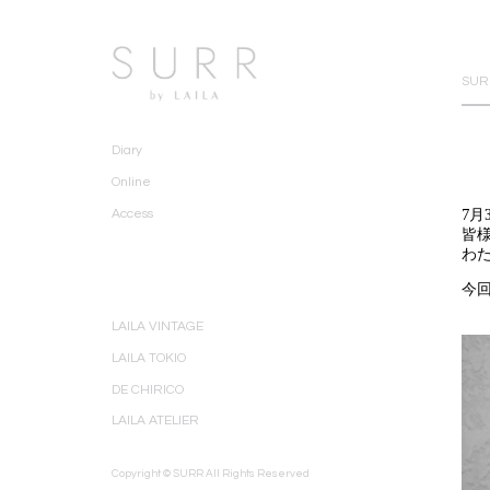
SURR
Diary
Online
7月
Access
皆
わ
今
LAILA VINTAGE
LAILA TOKIO
DE CHIRICO
LAILA ATELIER
Copyright © SURR All Rights Reserved