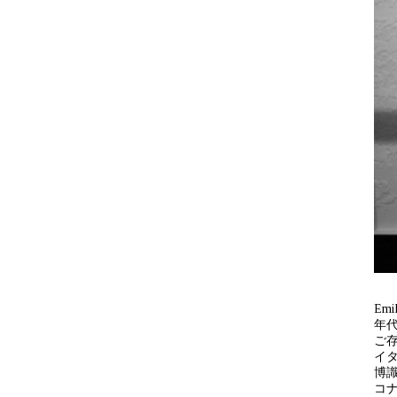
Em
年代
ご存
イ
博
コ