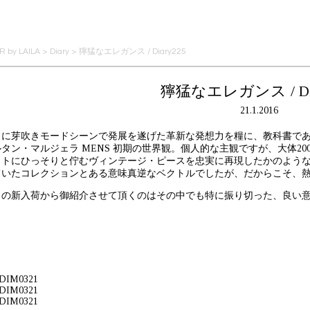
 by LAILA
>
Diary
>
獰猛なエレガンス / Diary225
獰猛なエレガンス / Dia
21.1.2016
らに芽吹きモードシーンで発展を遂げた革新な発想力を糧に、教科書で
タン・マルジェラ MENS 初期の世界観。個人的な主観ですが、大体2
ットにひっそりと佇むヴィンテージ・ピースを忠実に再現したかのよう
ていたコレクションとある意味真逆なベクトルでしたが、だからこそ、
日の新入荷から御紹介させて頂くのはその中でも特に振り切った、良い