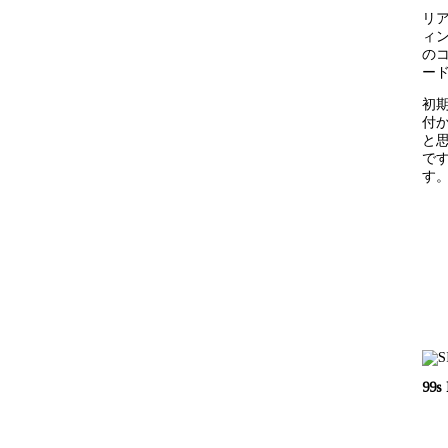
リ
ィ
の
ー
初
付
と
で
す
99s 