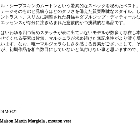
アル・シープスキンのムートンという驚異的なスペックを秘めたベスト。素材
ンテージそのものと見紛うほどのタフさを備えた質実剛健なスタイル。
コントラスト、スリムに調整された身幅やダブルジップ・ディティール
ドエッセンスが存分に注ぎ込まれた意欲的かつ挑戦的な逸品です。
期はいわゆる四つ留めステッチが表に出ていないモデルが数多く存在し
かせてくれる要素は皆無。マルジェラが求め続けた無記名性がより濃く
思います。なお、唯一マルジェラらしさを感じる要素がございまして、
すが、初期作品を相当数目にしていないと気付けない事と思いますので
。
Maison Martin Margiela , mouton vest