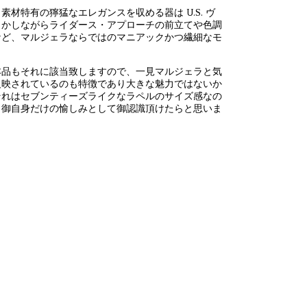
特有の獰猛なエレガンスを収める器は U.S. ヴ
しかしながらライダース・アプローチの前立てや色調
など、マルジェラならではのマニアックかつ繊細なモ
本品もそれに該当致しますので、一見マルジェラと気
反映されているのも特徴であり大きな魅力ではないか
それはセブンティーズライクなラペルのサイズ感なの
、御自身だけの愉しみとして御認識頂けたらと思いま