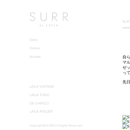
SURR
Diary
Online
自
Access
マル
ゼ
っ
先
LAILA VINTAGE
LAILA TOKIO
DE CHIRICO
LAILA ATELIER
Copyright © SURR All Rights Reserved