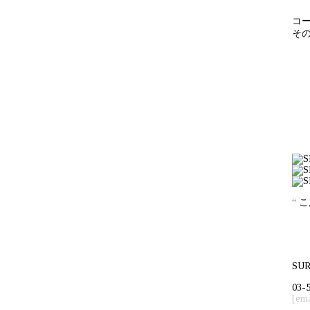
コ
そ
“ 
SU
03-
[ema