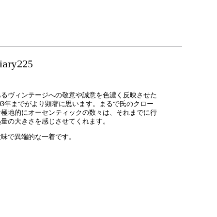
ry225
あるヴィンテージへの敬意や誠意を色濃く反映させた
003年までがより顕著に思います。まるで氏のクロー
な極地的にオーセンティックの数々は、それまでに行
熱量の大きさを感じさせてくれます。
意味で異端的な一着です。