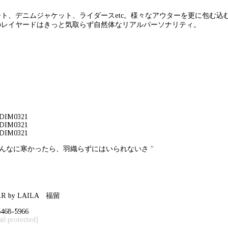
ート、デニムジャケット、ライダースetc。様々なアウターを更に包む
のレイヤードはきっと気取らず自然体なリアルパーソナリティ。
こんなに寒かったら、羽織らずにはいられないさ ”
RR by LAILA 福留
5468-5966
il protected]