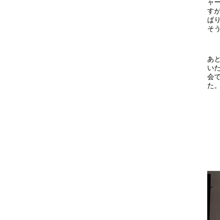
ャ
す
ぱ
そ
あ
い
会
た