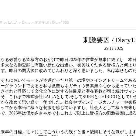
 by LAILA
>
Diary
>
刺激要因 / Diary1366
刺激要因 / Diary1
29.12.2025
愛なる敬愛なる皆様方のおかげで昨日2025年の営業が無事に終了し、本
。多大なる御愛顧に有難い新たな出逢い、御興味くださる皆様方と何よ
ます。昨日の閉店後に改めてじんわりと深く思いました、私は幸せもの
もそもにおいてモードが本道だったり第一の場やメインストリームであ
ダーグラウンドであると私は微塵もネガティヴ要素無く心から思ってい
ゆきそれと呼応して文化全体に対する注目度と潜在客数が増え続けヴィ
そ、これまで株式会社LAILAとして,そしてSURRとCHIRICOと
たかを改めて思い返す一年でした。社会やヴィンテージカルチャーや御客
タッフから本当に様々な刺激を感じていますし、社会人として様々去来
ので、2026年は僅かささやかでもこれまで以上に皆様方の刺激要因に成
と来年の目標。往々にしてこういうの残すと後々後悔しそうな気がします