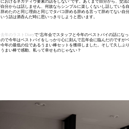
ーにおけるネガティヴ要素の話をしない”です。あくまで自分から、交流
が自分からは話しません、何故ならシンプルに楽しくないし話している
り辞めたのと同じ理由と同じでタバコ辞める辞める言って辞めてない自
ういう話は酒呑んだ時に思いっきりしようと思います。
と
去年のラストDiary
で“忘年会でスタッフと今年のベストバイの話になっ
たので今年はベストバイをしっかり心に刻んで忘年会に臨んだのですが
で今年の最低の位であるうまい棒セットを獲得しました。そして久しぶ
。うまい棒で感動、私って幸せものじゃない？