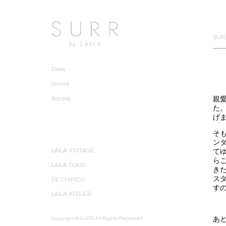
SURR
Diary
Online
親
Access
た
げ
そ
ン
LAILA VINTAGE
て
らこ
LAILA TOKIO
き
ス
DE CHIRICO
す
LAILA ATELIER
あ
Copyright © SURR All Rights Reserved