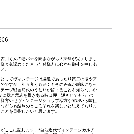
366
日古川くんの恋バナを聞きながら大掃除が完了しまし
り様々御認めくださった皆様方に心から御礼を申しあ
だと。
るとしてヴィンテージは脇道であったり第二の場やア
たのですが、年々良くも悪くもその差異が曖昧になっ
ンテージ戦国時代のうねりが留まることを知らないか
していかに我と意志を貫きある時は押し通させてもらって
様方や他ヴィンテージショップ様方やSNSやら弊社
しながらも結局のところそれを楽しいと思えておりま
ることを目指したいと思います。
がここに記します、“自ら近代ヴィンテージカルチ