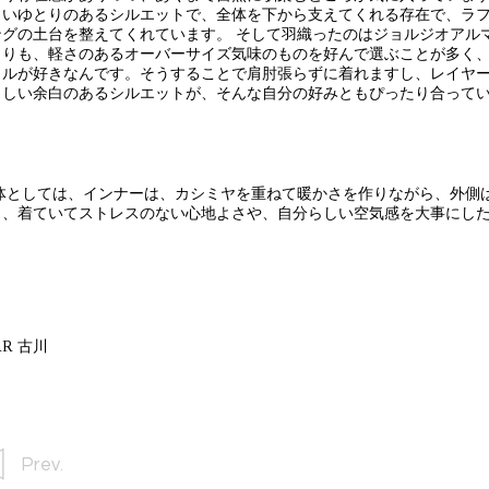
よいゆとりのあるシルエットで、全体を下から支えてくれる存在で、ラ
ングの土台を整えてくれています。 そして羽織ったのはジョルジオアル
よりも、軽さのあるオーバーサイズ気味のものを好んで選ぶことが多く
イルが好きなんです。そうすることで肩肘張らずに着れますし、レイヤ
らしい余白のあるシルエットが、そんな自分の好みともぴったり合って
体としては、インナーは、カシミヤを重ねて暖かさを作りながら、外側
く、着ていてストレスのない心地よさや、自分らしい空気感を大事にし
RR 古川
Prev.