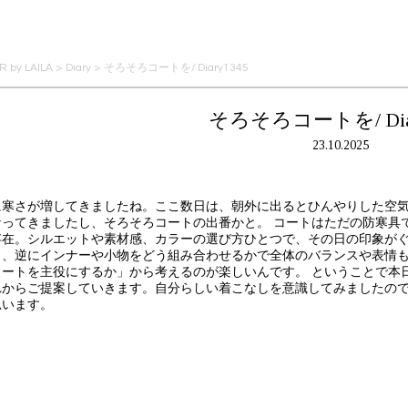
 by LAILA
>
Diary
>
そろそろコートを/ Diary1345
そろそろコートを/ Diar
23.10.2025
に寒さが増してきましたね。ここ数日は、朝外に出るとひんやりした空
なってきましたし、そろそろコートの出番かと。 コートはただの防寒具
存在。シルエットや素材感、カラーの選び方ひとつで、その日の印象が
り、逆にインナーや小物をどう組み合わせるかで全体のバランスや表情
コートを主役にするか」から考えるのが楽しいんです。 ということで本
れからご提案していきます。自分らしい着こなしを意識してみましたの
思います。