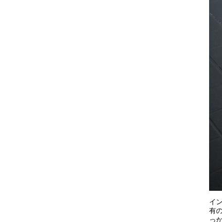
イ
有
っ