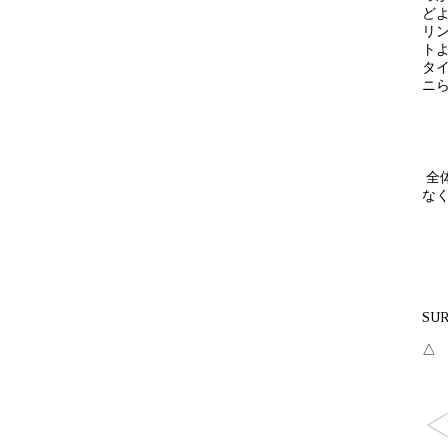
ど
リ
ト
タ
ニ
全
な
SU
△