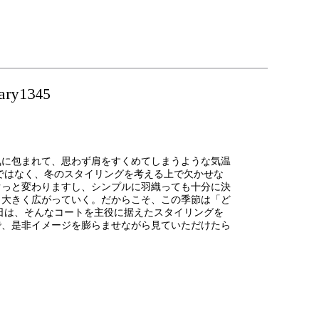
y1345
気に包まれて、思わず肩をすくめてしまうような気温
ではなく、冬のスタイリングを考える上で欠かせな
ぐっと変わりますし、シンプルに羽織っても十分に決
も大きく広がっていく。だからこそ、この季節は「ど
日は、そんなコートを主役に据えたスタイリングを
で、是非イメージを膨らませながら見ていただけたら