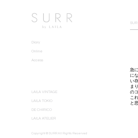
SURR
Diary
Online
Access
急
に
い
ま
の
LAILA VINTAGE
こ
LAILA TOKIO
と
DE CHIRICO
LAILA ATELIER
Copyright © SURR All Rights Reserved