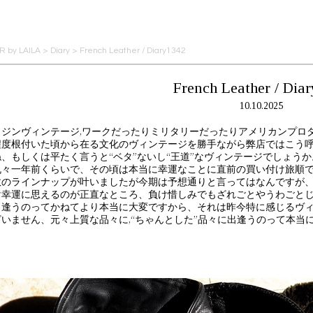
 by LAILA
>
Diary
>
French Leather / Diary1342
French Leather / Dia
10.10.2025
リジンヴィンテージ,ワークだったりミリタリーだったりアメリカンプロ
程度根付いた頃から在る文化のヴィンテージを勝手ながら弊店ではこう
ね、もしくは平たく言うと“ベタ”ないし“王道”なヴィンテージでしょう
丸々一年前くらいで、その頃は本当に幸運なことに直前の買い付け旅順
数のラインナップが叶いましたが今期は予想通りと言ってはなんですが
け幸運に思えるのが正直なところ、負け惜しみでもざれごとやうわごと
出逢うのってかねてより本当に大変ですから、それは昨今特に感じるヴ
ざいません、元々上質な品々に,“ちゃんとした”品々に出逢うのって本当