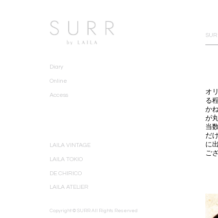
SURR
Diary
Online
オ
Access
る
か
が
当
だ
に
LAILA VINTAGE
ご
LAILA TOKIO
DE CHIRICO
LAILA ATELIER
Copyright © SURR All Rights Reserved