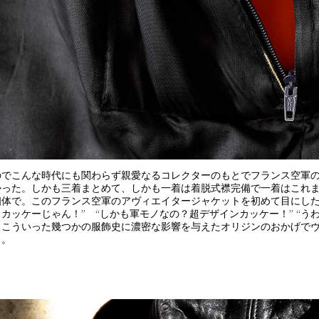
のでこんな時代にも関わらず親愛なるコレクターのもとでフランス空軍
かった。しかも三着まとめて、しかも一着は着脱式襟完備で一着はこれま
個体で。このフランス空軍のアヴィエイタージャケットを初めて目にした
ソカッケーじゃん！” “しかも軍モノなの？超デザインカッケー！” “う
。こういった幾つかの服飾史に濃密な影響を与えたオリジンのおかげで
ぁ。