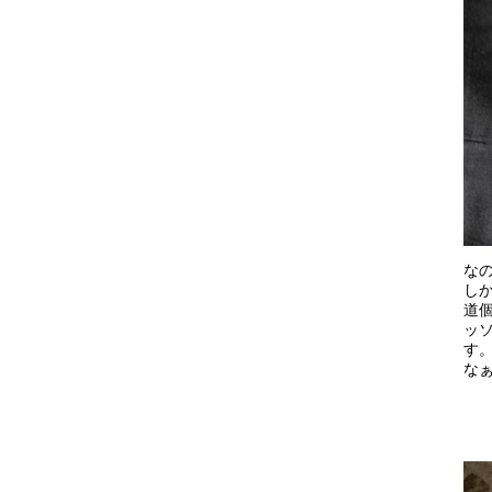
な
し
道
ッ
す
な