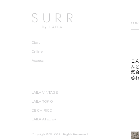
SURR
Diary
Online
こ
Access
ん
気
恐
LAILA VINTAGE
LAILA TOKIO
DE CHIRICO
LAILA ATELIER
Copyright © SURR All Rights Reserved