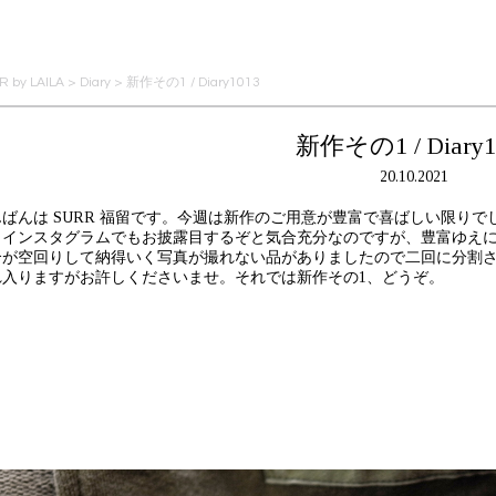
 by LAILA
>
Diary
>
新作その1 / Diary1013
新作その1 / Diary1
20.10.2021
んばんは SURR 福留です。今週は新作のご用意が豊富で喜ばしい限り
とインスタグラムでもお披露目するぞと気合充分なのですが、豊富ゆえに一つ
合が空回りして納得いく写真が撮れない品がありましたので二回に分割
れ入りますがお許しくださいませ。それでは新作その1、どうぞ。