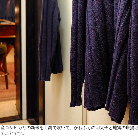
沼産コシヒカリの新米を土鍋で炊いて、かねふくの明太子と地鶏の唐揚
ってことです。