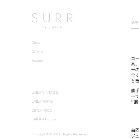
SURR
Diary
Online
コ
Access
具
ー
全
と
勝
LAILA VINTAGE
ー
LAILA TOKIO
“ 
DE CHIRICO
LAILA ATELIER
前回
Copyright © SURR All Rights Reserved
ジ