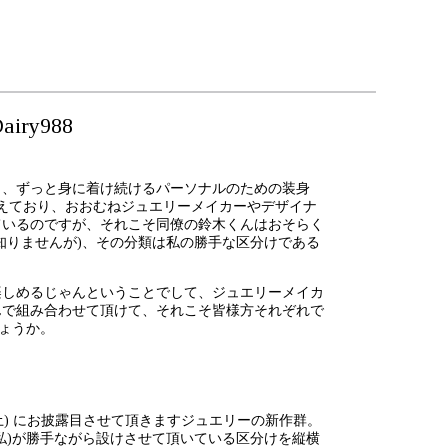
airy988
と、ずっと身に着け続けるパーソナルのための装身
えており、おおむねジュエリーメイカーやデザイナ
ているのですが、それこそ同僚の鈴木くんはおそらく
知りませんが)、その分類は私の勝手な区分けである
楽しめるじゃんということでして、ジュエリーメイカ
んで組み合わせて頂けて、それこそ皆様方それぞれで
しょうか。
0 (土) にお披露目させて頂きますジュエリーの新作群。
私)が勝手ながら設けさせて頂いている区分けを縦横