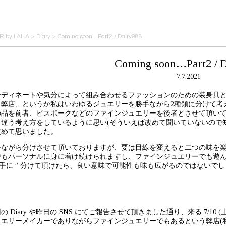
 by LAILA
>
Diary
>
Coming soon…Part2 / Dairy988
Coming soon…Part2 / D
7.7.2021
ーディネートや気分によって組み合わせるファッションのための装身具
。弊店、というか私はいわゆるジュエリーを勝手ながら2種類に分けて考
の品を前者、ビスポークなどのファインジュエリーを後者とさせて頂い
く違う考え方をしているように思い(そういえば改めて聞いていないので
改めて思いました。
手ながら分けさせて頂いておりますが、要は目線を変えると二つの味を
でもパーソナルに身に着け続けられますし、ファインジュエリーでも遊
勝手に ” 分けて頂けたら、良い意味で可能性も味も広がるのではないで
の Diary や昨日の SNS にてご報告させて頂きました通り、来る 7/1
ュエリーメイカーでありながらファインジュエリーでもあるという弊店(