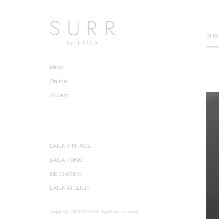
SURR
Diary
Online
Access
LAILA VINTAGE
LAILA TOKIO
DE CHIRICO
LAILA ATELIER
Copyright © SURR All Rights Reserved