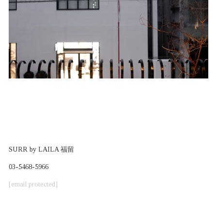
SURR by LAILA 福留
03-5468-5966
[email protected]