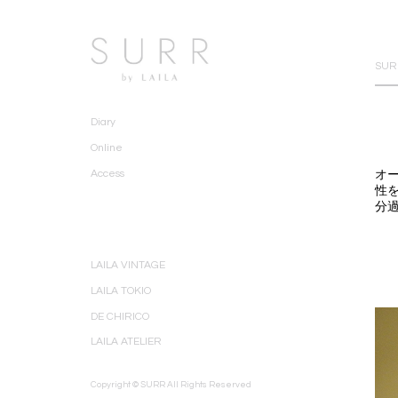
SURR
Diary
Online
オ
Access
性
分
LAILA VINTAGE
LAILA TOKIO
DE CHIRICO
LAILA ATELIER
Copyright © SURR All Rights Reserved