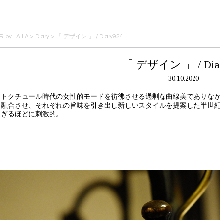
 by LAILA
>
Diary
>
「 デザイン 」 / Diary924
「 デザイン 」 / Diar
30.10.2020
ートクチュール時代の女性的モードを彷彿させる過剰な曲線美でありな
を融合させ、それぞれの旨味を引き出し新しいスタイルを提案した半世
過ぎるほどに刺激的。