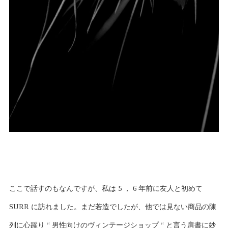
ここで話すのもなんですが、私は 5 ， 6 年前に友人と初めて
SURR に訪れました。まだ若造でしたが、他では見ない商品の陳
列に心躍り “ 男性向けのヴィンテージショップ “ と言う肩書に妙