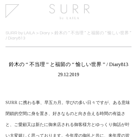
SURR by LAILA
>
Diary
>
鈴木の “ 不当理 ” と福留の “ 愉しい世界 ”
/ Diary813
鈴木の “ 不当理 ” と福留の “ 愉しい世界 ” / Diary813
29.12.2019
SURR に携わる事、早五カ月。学びの多い日々ですが、ある意味
閉鎖的空間に身を置き、好きなものと向き合える時間の有益さ
と、ご愛顧又は新たに御来店される御客様方とゆっくり御話が叶
い大変嬉しく思っております。今年度の御礼と共に、来年度の皆