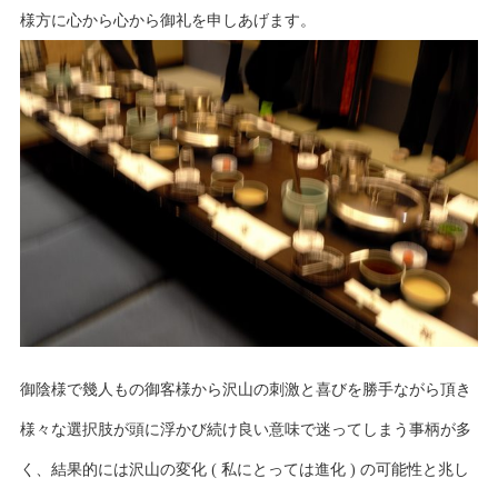
様方に心から心から御礼を申しあげます。
御陰様で幾人もの御客様から沢山の刺激と喜びを勝手ながら頂き
様々な選択肢が頭に浮かび続け良い意味で迷ってしまう事柄が多
く、結果的には沢山の変化 ( 私にとっては進化 ) の可能性と兆し