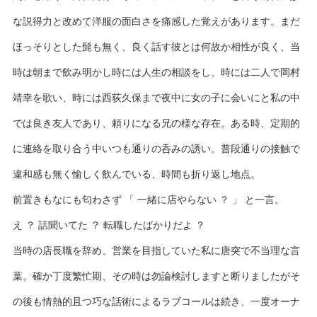
な説得力と改めて洋服の面白さを痛感した覚えがあります。まだ
ほっそりとした髭も無く、良く話す彼とは何故か相性が良く、当
時は朝まで飲み明かし時には人生の相談をし、時には二人で岡村
靖幸を歌い、時には西荻久保まで夜中に女の子に会いにと私の中
では良き友人であり、頼りになる兄の様な存在。ある時、定期的
に連絡を取り合う中いつも通りの呑みの誘い。普段通りの接触で
違和感も無く愉しく飲んでいる、時間も折り返し地点。
前置きもなにも匂わさず 「 一緒に店やらない ？ 」 と一言。
え ？ 話聞いてた ？ 転職したばかりだよ ？
当時の店長職を辞め、営業を目指していた私に唐突で不当理な言
葉。確か丁度繁忙期、その時は勿論検討しますと断りましたがそ
の後も情熱的且つ巧な話術によるラブコールは続き、一度オーナ