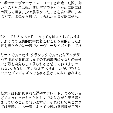
で一着のオーヴァーサイズ・コートと出逢った際、御
っていたのとそこは鏡が無い空間であったために腑には
ため譲って頂き、少々肌寒かったことを言い訳に、本
間ほどで、御仁から投げかけられた言葉が腑に落ち、
当時としても大人の男性に向けてを軸足としておりま
で、あくまで現実的に中に着こむことを目的としたあ
時代を経た今では一言でオーヴァーサイズと称して終
リートであったり, クラシックであったりアルチザ
よって印象が変化致しますので結果的にかなりの細分
装いが最も自分らしく居られると想っておりますの
わない, 着ない世界と捉えておりましたが、本品に
シックなダンディズムでも在る服がこの世に存在する
、拡大・延長解釈された襟やエポレット、まるでショ
上げて元々在ったものと同じくでありながら美意識と
相まっていることと想いますが、それにしてもこのク
っては実際にこの一着によって今後の選択肢が二倍と