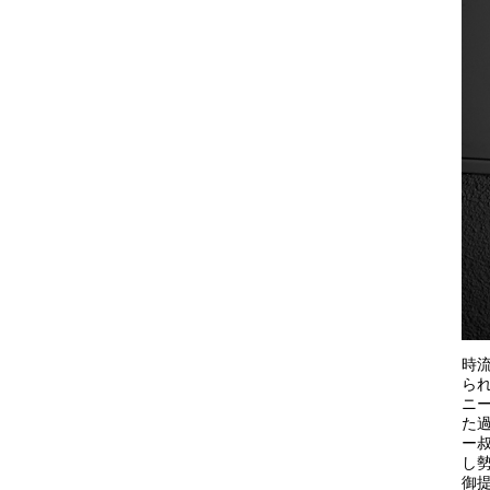
時
ら
ニ
た
ー
し
御