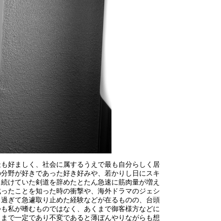
最も好ましく、社会に属するうえで最も自分らしく居
の分野が好きであった好き好みや、若かりし日にスキ
く続けていた剣道を辞めたとたん急速に筋肉量が増え
成ったことを知った時の衝撃や、海外ドラマのジェシ
り過ぎて急遽取り止めた経験などが在るものの、台頭
つも私が嗜むものではなく、あくまで御客様方などに
くまで一定であり不変であると薄ぼんやりながらも想