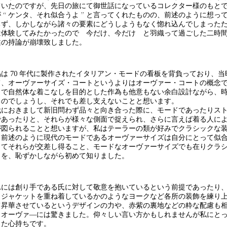
ていたのですが、先日の旅にて御世話になっているコレクター様のもと
が “ ケンタ、それ似合うよ ” と言ってくれたものの、前述のように想
ちず、しかしながら諸々の要素にどうしようもなく惚れ込んでしまった
は体験してみたかったので 今だけ、今だけ と羽織って過ごした二時
述の持論が崩壊致しました。
品は 70 年代に製作されたイタリアン・モードの看板を背負っており、
て、オーヴァーサイズ・コートというよりはオーヴァー・コートの概念
まで自然体な着こなしを目的とした作為も他意もない余白設計ながら、
るのでしょうし、それでも差し支えないことと想います。
代におきまして新旧問わず品々と向き合った際に、モードであったりスト
であったりと、それらが様々な側面で捉えられ、さらに言えば着る人に
が図られることと想いますが、私はテーラーの類が好みでクラシックな
、前述のように現代のモードであるオーヴァーサイズは自分にとって似合
ってそれらが交差し得ること、モードなオーヴァーサイズでも在りクラ
とを、恥ずかしながら初めて知りました。
れには創り手である氏に対して敬意を抱いているという前提であったり
トジャケットを重ね着しているかのようなヨークなど各所の装飾を練り
て昇華させているというデザインの力や、赤紫の裏地などの粋な配慮も
スオーヴァ―には驚きました。仰々しい言い方かもしれませんが私にと
った心持ちです。