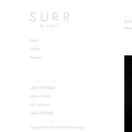
SURR
Diary
Online
Access
LAILA VINTAGE
LAILA TOKIO
DE CHIRICO
LAILA ATELIER
Copyright © SURR All Rights Reserved