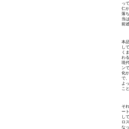
っ
仁
落
当
前
本
し
く
わ
現
ン
化
で
よ
こ
そ
ー
し
ロ
な