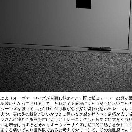
流によりオーヴァーサイズが台頭し始めるころ既に私はテーラーの類が
れる装いとなっておりまして、それに至る過程にはそもそもにおいてそ
ージーンズを履いていたら腿の付け根が必ず擦り切れた想い出や、長ら
過去や、実は足の親指が短いがゆえに悪い安定感を補うべく肩幅が広く
叔父さんに憧れて胸筋を付けようとトレーニングしたらすぐに大きく成
勢いを増せば増すほどそれらオーヴァーサイズは魅力的に感じ惹かれつ
提案する装いであり世界観であると考えておりまして、その距離感はあ