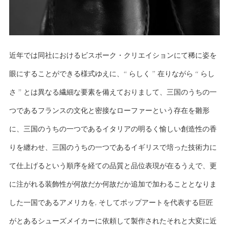
近年では同社におけるビスポーク・クリエイションにて稀に姿を
眼にすることができる様式ゆえに、“ らしく ” 在りながら “ らし
さ ” とは異なる繊細な要素を備えておりまして、三国のうちの一
つであるフランスの文化と密接なローファーという存在を雛形
に、三国のうちの一つであるイタリアの明るく愉しい創造性の香
りを纏わせ、三国のうちの一つであるイギリスで培った技術力に
て仕上げるという順序を経ての品質と品位表現が在るうえで、更
に注がれる装飾性が何故だか何故だか追加で加わることとなりま
した一国であるアメリカを, そしてポップアートを代表する巨匠
がとあるシューズメイカーに依頼して製作されたそれと大変に近