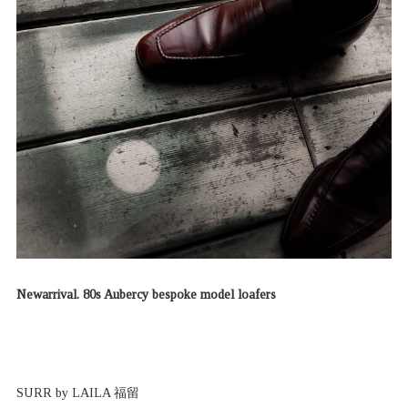
Newarrival. 80s Aubercy bespoke model loafers
SURR by LAILA 福留