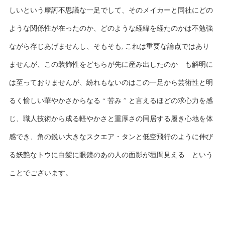
しいという摩訶不思議な一足でして、そのメイカーと同社にどの
ような関係性が在ったのか、どのような経緯を経たのかは不勉強
ながら存じあげませんし、そもそも, これは重要な論点ではあり
ませんが、この装飾性をどちらが先に産み出したのか も解明に
は至っておりませんが、紛れもないのはこの一足から芸術性と明
るく愉しい華やかさからなる “ 苦み ” と言えるほどの求心力を感
じ、職人技術から成る軽やかさと重厚さの同居する履き心地を体
感でき、角の鋭い大きなスクエア・タンと低空飛行のように伸び
る妖艶なトウに白髪に眼鏡のあの人の面影が垣間見える という
ことでございます。