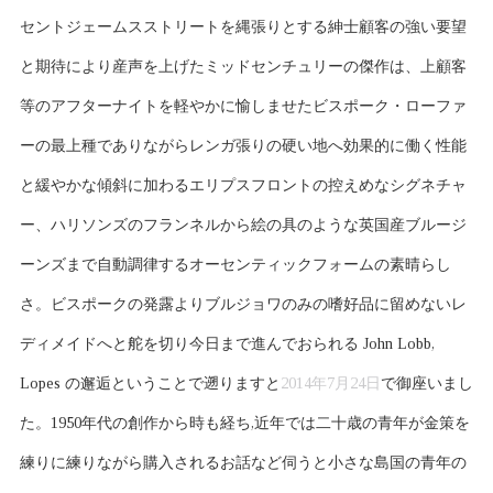
セントジェームスストリートを縄張りとする紳士顧客の強い要望
と期待により産声を上げたミッドセンチュリーの傑作は、上顧客
等のアフターナイトを軽やかに愉しませたビスポーク・ローファ
ーの最上種でありながらレンガ張りの硬い地へ効果的に働く性能
と緩やかな傾斜に加わるエリプスフロントの控えめなシグネチャ
ー、ハリソンズのフランネルから絵の具のような英国産ブルージ
ーンズまで自動調律するオーセンティックフォームの素晴らし
さ。ビスポークの発露よりブルジョワのみの嗜好品に留めないレ
ディメイドへと舵を切り今日まで進んでおられる John Lobb,
Lopes の邂逅ということで遡りますと
2014年7月24日
で御座いまし
た。1950年代の創作から時も経ち,近年では二十歳の青年が金策を
練りに練りながら購入されるお話など伺うと小さな島国の青年の