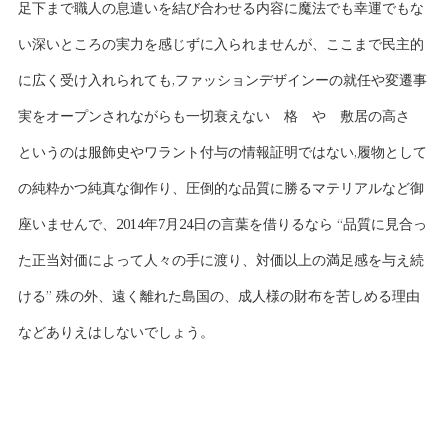
足下まで職人の息遣いを結び合わせる内容に魔法でも幸運でもな
い深いところの実力を感じずに入られませんが、ここまで民主的
に広く受け入れられても,ファッションデザインーの就任や変遷事
実をオープンされながらも一切衰えない 格 や 敷居の高さ
というのは服飾史やワラント付与の情報証明ではない,履物として
の純粋かつ純真な御作り、圧倒的な品質に勝るマテリアルなど御
座いませんで、2014年7月24日の言葉を借りるなら “品質に見合っ
た正当対価によって人々の手に渡り、対価以上の満足感を与え続
ける” 殊の外、遠く離れた島国の、成人様の財布を苦しめる理由
などありえはしないでしょう。