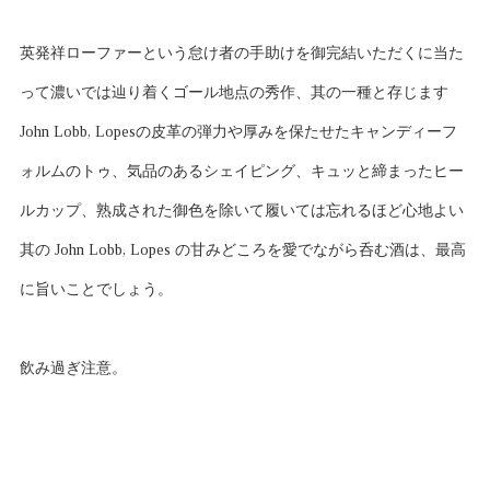
英発祥ローファーという怠け者の手助けを御完結いただくに当た
って濃いでは辿り着くゴール地点の秀作、其の一種と存じます
John Lobb, Lopesの皮革の弾力や厚みを保たせたキャンディーフ
ォルムのトゥ、気品のあるシェイピング、キュッと締まったヒー
ルカップ、熟成された御色を除いて履いては忘れるほど心地よい
其の John Lobb, Lopes の甘みどころを愛でながら呑む酒は、最高
に旨いことでしょう。
飲み過ぎ注意。