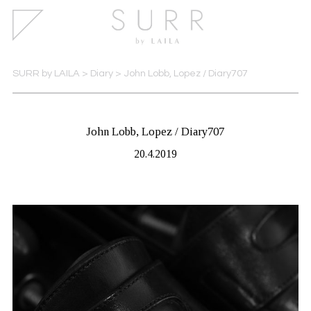
SURR by LAILA
>
Diary
>
John Lobb, Lopez / Diary707
John Lobb, Lopez / Diary707
20.4.2019