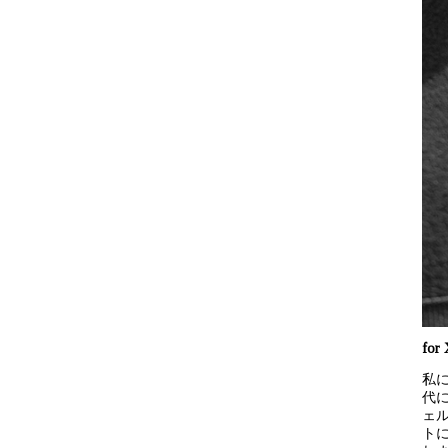
for 
私
代
ェ
ト