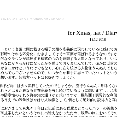
 by LAILA
>
Diary
>
for Xmas, hat / Diary640
for Xmas, hat / Dia
12.12.2018
ットという言葉は頭に載せる帽子の類を広義的に現わしているに感じて
観戦時のそれも区分化におきましてはその言葉が選ばれるようなのです
築的なクラウンが鎮座する様式のものを連想する人間となっており、い
てもなにがきっかけになったかを覚えておりませんでして、確かに以前
れがきっかけというわけでもなく、心に在り続ける人物像うんぬんでも
んぬんでもございませんので、いつからか勝手に思っていたハットとい
と想います。皆様方ハットはお好きでしょうか。
,4 年ほど前には少々流行していたのでしょうか。流行うんぬんに明るく
それらとはまた異なる存在意義を有し続けているように想いますし、現実
けや防寒性のそれを御存知の通りかと想いますが、機能面 ( 実質的な利便
あるうえでの装飾性はやはり人物像として, 個として絶対的な説得力と
店におきましても丸々 3 年ほど以前にある程度まとまったハットの編集
ぞ御提案したいというそれに出逢えなかったため、以降の旅においてそ