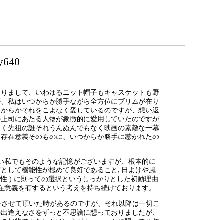
ry640
おりまして、いわゆるニット帽子もキャスケットも野
が、私はいつからか勝手ながら全方位にブリムが在り
つからかそれをこよなく愛しているのですが、想い返
の上司にあたる人物が象徴的に愛用していたのですが
なく先祖の誰それうんぬんでもなく映画の素敵な一幕
う存在意義そのものに、いつからか勝手に惹かれたの
ない私でもそのような記憶がございますが、根本的に
として機能性が極めて良好であること, 日よけや風
性 ) に則っての選択というしっかりとした初動理由
存在意義を有するという考えを持ち続けております。
をさせて頂いた時があるのですが、それ以降は一切こ
の出逢えなさをずっと不思議に想っておりましたが、