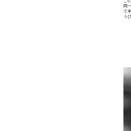
この
間
て
うひ