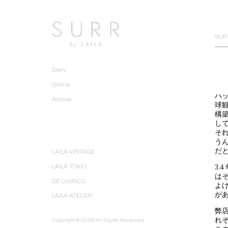
SURR
Diary
Online
ハ
Access
球
構
し
そ
う
だ
LAILA VINTAGE
LAILA TOKIO
3
は
DE CHIRICO
よ
が
LAILA ATELIER
弊
れ
Copyright © SURR All Rights Reserved