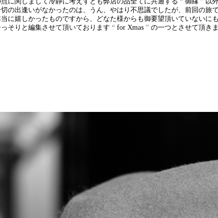
点に関しまして冷静に考えずとも弊店の品全てに共通する “ 御縁 ” 以
一切の出逢いがなかったのは、うん、やはり不思議でしたが、前回の旅
本当に嬉しかったものですから、どなた様からも御要望頂いていないに
っそりと編集させて頂いております “ for Xmas ” の一つとさせ