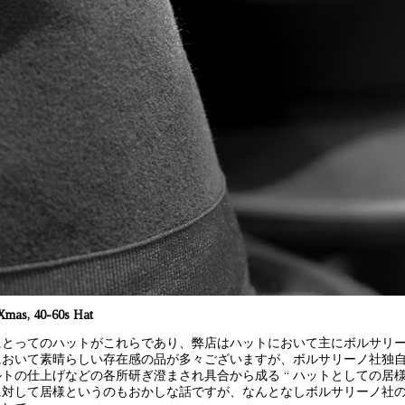
Xmas, 40-60s Hat
にとってのハットがこれらであり、弊店はハットにおいて主にボルサリ
において素晴らしい存在感の品が多々ございますが、ボルサリーノ社独
ルトの仕上げなどの各所研ぎ澄まされ具合から成る “ ハットとしての居様
に対して居様というのもおかしな話ですが、なんとなしボルサリーノ社