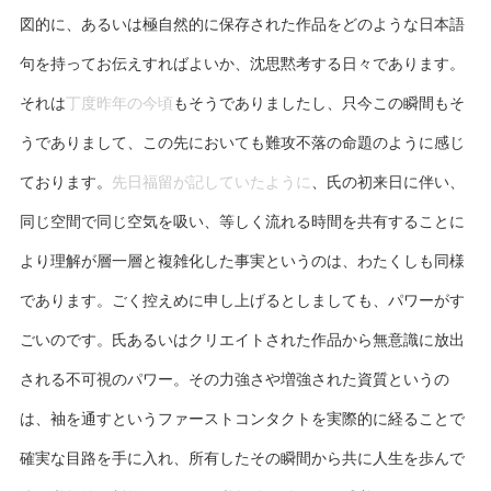
図的に、あるいは極自然的に保存された作品をどのような日本語
句を持ってお伝えすればよいか、沈思黙考する日々であります。
それは
丁度昨年の今頃
もそうでありましたし、只今この瞬間もそ
うでありまして、この先においても難攻不落の命題のように感じ
ております。
先日福留が記していたように
、氏の初来日に伴い、
同じ空間で同じ空気を吸い、等しく流れる時間を共有することに
より理解が層一層と複雑化した事実というのは、わたくしも同様
であります。ごく控えめに申し上げるとしましても、パワーがす
ごいのです。氏あるいはクリエイトされた作品から無意識に放出
される不可視のパワー。その力強さや増強された資質というの
は、袖を通すというファーストコンタクトを実際的に経ることで
確実な目路を手に入れ、所有したその瞬間から共に人生を歩んで