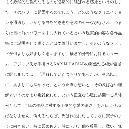
往く必然的な誓約なるものが必然的に結ばれる感覚というのもま
た、そのパワーに起因するのでしょう。どのようなクリエイショ
ンを通過し、いかなる自然的恩恵や意図のセーヴがなされ、つま
りは目の前のパワーを手に入れているという現実的内容を各作品
毎にご説明させて頂くことは勿論叶いますし、そのようなメソッ
ドが何よりも好ましく思いますが、概念的分野におけるカリー
ム・アジャブ氏が手掛けるKARIM HADJABの鬱然たる絶対領域
に関しましては、「理解していたつもりであったが、それ以上
に、あまりにも深かった」という正直な想いと、その及ばない理
解というのがより複雑化した、という正直な心境に起因する具体
例として、“ 氏の作品に対する圧倒的な愛の深さ ” をお伝えせね
ばなりません。例えるならば、氏は作品に対してまさに実子のよ
うに向き合い、時に誉め称え、時に叱り、個を尊重し、敬い、無