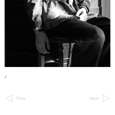
//
Prev.
Next