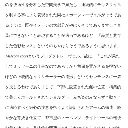
のを快適性を分析した空間美学で満たし、連続的にテキスタイル
を制する事により表現された同社スポーツレーヴェルがそうであ
るように、既存イメージの大部分がやはりそうでありますし “ 言
葉にできない ” と表現することが適当であるほど、「品質と共存
した色彩センス」というのもやはりそうであるように思います。
Missoni sport
というプロダクトレーヴェル。故に、「これが果た
してミッソーニの仕事なのであろうかと留保を置かざるを得ない
ほどの正統的なイタリテーラーの造形」というセンテンスに一票
を投じるわけでありまして、下部に設置された釦の位置、構築的
で美しくホールドされたショルダー、立ち姿のみならず “ 動き ”
に適応すべく細心の注意を払うよう設計されたアームの構造、軽
やかな背抜き仕立て、都市型のノーベンツ、ライトウールの軽快