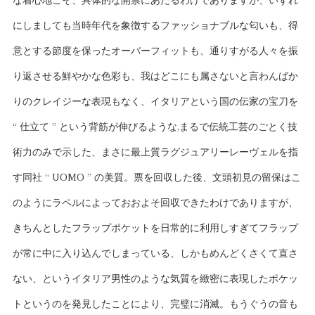
な着心地こそ、具体的な開票にあたるわけでありますが、いずれ
にしましても当時年代を象徴するファッショナブルな匂いも、得
意とする節度を保ったオーバーフィットも、通りすがる人々を振
り返させる鮮やかな色彩も、我はどこにも属さないと言わんばか
りのクレイジーな表現もなく、イタリアという国の伝家の宝刀を
“ 仕立て ” という背筋が伸びるような,まるで伝統工芸のごとく技
術力のみで示した、まさに最上質ラグジュアリーレーヴェルを指
す同社 “ UOMO ” の美質。票を回収した後、文頭初見の留保はこ
のようにラペルによっておおよそ回収できたわけでありますが、
きちんとしたフラップポケットを日常的に利用しすぎてフラップ
が常に中に入り込んでしまっている、しかもめんどくさくて直さ
ない、というイタリア男性のような気質を緻密に表現したポケッ
トというのを発見したことにより、完璧に消滅。もうぐうの音も