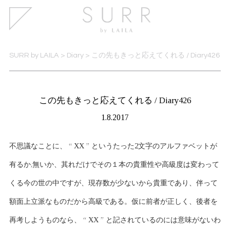
SURR by LAILA
>
Diary
>
この先もきっと応えてくれる / Diary426
この先もきっと応えてくれる / Diary426
1.8.2017
不思議なことに、 “ XX ” というたった2文字のアルファベットが
有るか,無いか、其れだけでその１本の貴重性や高級度は変わって
くる今の世の中ですが、現存数が少ないから貴重であり、伴って
額面上立派なものだから高級である。仮に前者が正しく、後者を
再考しようものなら、 “ XX ” と記されているのには意味がないわ