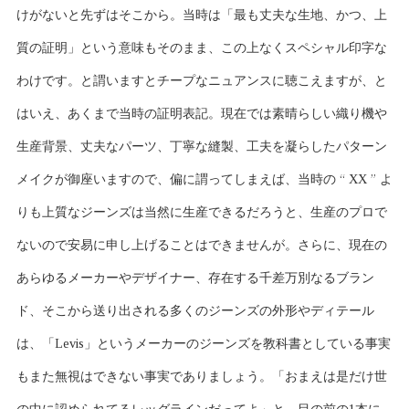
けがないと先ずはそこから。当時は「最も丈夫な生地、かつ、上
質の証明」という意味もそのまま、この上なくスペシャル印字な
わけです。と謂いますとチープなニュアンスに聴こえますが、と
はいえ、あくまで当時の証明表記。現在では素晴らしい織り機や
生産背景、丈夫なパーツ、丁寧な縫製、工夫を凝らしたパターン
メイクが御座いますので、偏に謂ってしまえば、当時の “ XX ” よ
りも上質なジーンズは当然に生産できるだろうと、生産のプロで
ないので安易に申し上げることはできませんが。さらに、現在の
あらゆるメーカーやデザイナー、存在する千差万別なるブラン
ド、そこから送り出される多くのジーンズの外形やディテール
は、「Levis」というメーカーのジーンズを教科書としている事実
もまた無視はできない事実でありましょう。「おまえは是だけ世