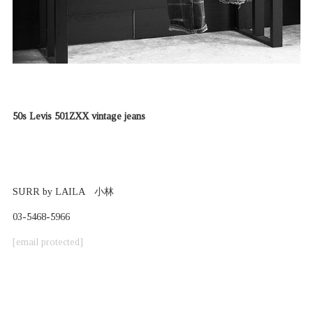
50s Levis 501ZXX vintage jeans
SURR by LAILA 小林
03-5468-5966
[email protected]