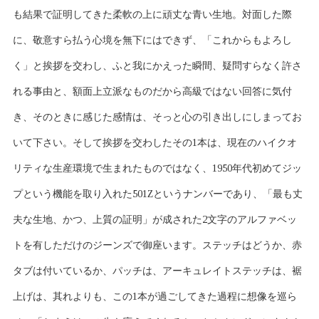
も結果で証明してきた柔軟の上に頑丈な青い生地。対面した際
に、敬意すら払う心境を無下にはできず、「これからもよろし
く」と挨拶を交わし、ふと我にかえった瞬間、疑問すらなく許さ
れる事由と、額面上立派なものだから高級ではない回答に気付
き、そのときに感じた感情は、そっと心の引き出しにしまってお
いて下さい。そして挨拶を交わしたその1本は、現在のハイクオ
リティな生産環境で生まれたものではなく、1950年代初めてジッ
プという機能を取り入れた501Zというナンバーであり、「最も丈
夫な生地、かつ、上質の証明」が成された2文字のアルファベッ
トを有しただけのジーンズで御座います。ステッチはどうか、赤
タブは付いているか、パッチは、アーキュレイトステッチは、裾
上げは、其れよりも、この1本が過ごしてきた過程に想像を巡ら