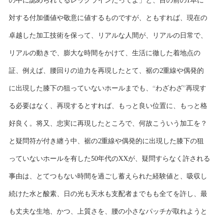
の中に認められてるレッグラインだってよ」と、目の前の1本に
対する付加価値や敬意に値するものですが、ともすれば、現在の
卓越した加工技術を保って、リアルな人間が、リアルの日常で、
リアルの動きで、膨大な時間をかけて、生活に徹した着地点の
証、例えば、腰回りの迫力を再現したとて、裾の2重線や偶発的
に出現した膝下の狙っていないホールまでも、“わざわざ”再現す
る必要はなく、再現するとすれば、もっと良い位置に、もっと格
好良く。将又、忠実に再現したところで、何故こういう加工を？
と疑問符が付き纏う中、裾の2重線や偶発的に出現した膝下の狙
っていないホールを有した50年代のXXが、疑問すらなく許される
事由は、とてつもない時間を過ごし蓄えられた経験値と、吸収し
続けた水と酸素、日の光も天水も支配者までもも全てを許し、最
も丈夫な生地、かつ、上質さを、腰の小さなパッチが取れようと